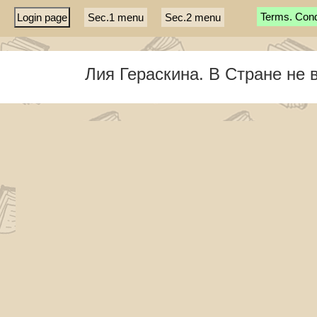
Terms. Condi
Login page
Sec.1 menu
Sec.2 menu
Лия Гераскина. В Стране не 