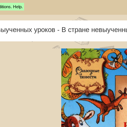
tions. Help.
выученных уроков - В стране невыученн