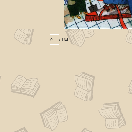
/ 
164